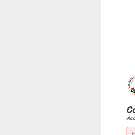
C
Acc