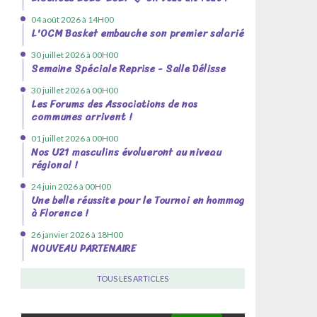
04 août 2026 à 14H00
L'OCM Basket embauche son premier salarié !
30 juillet 2026 à 00H00
Semaine Spéciale Reprise - Salle Délisse
30 juillet 2026 à 00H00
Les Forums des Associations de nos
communes arrivent !
01 juillet 2026 à 00H00
Nos U21 masculins évolueront au niveau
régional !
24 juin 2026 à 00H00
Une belle réussite pour le Tournoi en hommage
à Florence !
26 janvier 2026 à 18H00
NOUVEAU PARTENAIRE
TOUS LES ARTICLES