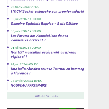
04 août 2026 à 14H00
L'OCM Basket embauche son premier salarié !
30 juillet 2026 à 00H00
Semaine Spéciale Reprise - Salle Délisse
30 juillet 2026 à 00H00
Les Forums des Associations de nos
communes arrivent !
01 juillet 2026 à 00H00
Nos U21 masculins évolueront au niveau
régional !
24 juin 2026 à 00H00
Une belle réussite pour le Tournoi en hommage
à Florence !
26 janvier 2026 à 18H00
NOUVEAU PARTENAIRE
TOUS LES ARTICLES