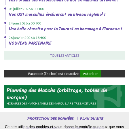
Les Forums des Associations de nos communes arrivent !
01 juillet 2026 à 00H00
Nos U21 masculins évolueront au niveau régional !
24 juin 2026 à 00H00
Une belle réussite pour le Tournoi en hommage à Florence !
26 janvier 2026 à 18H00
NOUVEAU PARTENAIRE
TOUS LES ARTICLES
Facebook (like box) est désactivé.
Autoriser
Planning des Matchs (arbitrage, tables de
marque)
HORAIRES DES MATCHS, TABLE DE MARQUE, ARBITRES, VOITURES
PROTECTION DES DONNÉES
PLAN DU SITE
Ce site utilise des cookies et vous donne le contrôle sur ceux que vous
MENTIONS LÉGALES
GESTION DES COOKIES